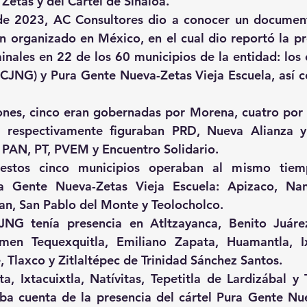
Zetas y del Cártel de Sinaloa.
 de 2023, AC Consultores dio a conocer un document
n organizado en México, en el cual dio reportó la pre
inales en 22 de los 60 municipios de la entidad: los c
CJNG) y Pura Gente Nueva-Zetas Vieja Escuela, así c
es, cinco eran gobernadas por Morena, cuatro por el
 respectivamente figuraban PRD, Nueva Alianza y
 PAN, PT, PVEM y Encuentro Solidario.
stos cinco municipios operaban al mismo tiemp
 Gente Nueva-Zetas Vieja Escuela: Apizaco, Nan
an, San Pablo del Monte y Teolocholco.
NG tenía presencia en Atltzayanca, Benito Juárez,
rmen Tequexquitla, Emiliano Zapata, Huamantla, Ix
, Tlaxco y Zitlaltépec de Trinidad Sánchez Santos.
, Ixtacuixtla, Natívitas, Tepetitla de Lardizábal y Te
ba cuenta de la presencia del cártel Pura Gente Nue