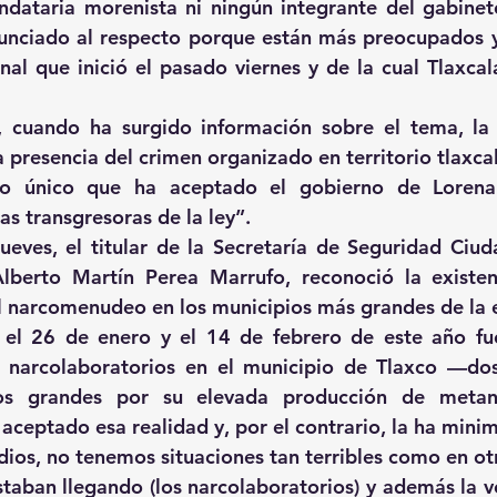
ndataria morenista ni ningún integrante del gabinet
nunciado al respecto porque están más preocupados 
al que inició el pasado viernes y de la cual Tlaxcala
, cuando ha surgido información sobre el tema, la 
a presencia del crimen organizado en territorio tlaxca
lo único que ha aceptado el gobierno de Lorena 
as transgresoras de la ley”.
eves, el titular de la Secretaría de Seguridad Ciuda
lberto Martín Perea Marrufo, reconoció la existen
l narcomenudeo en los municipios más grandes de la 
 el 26 de enero y el 14 de febrero de este año fue
 narcolaboratorios en el municipio de Tlaxco —dos 
os grandes por su elevada producción de metanf
 aceptado esa realidad y, por el contrario, la ha mini
 dios, no tenemos situaciones tan terribles como en ot
aban llegando (los narcolaboratorios) y además la ve