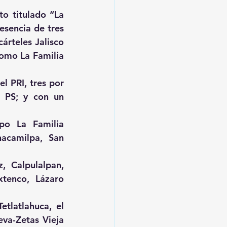
o titulado “La 
sencia de tres 
árteles Jalisco 
omo La Familia 
 PRI, tres por 
 PS; y con un 
o La Familia 
acamilpa, San 
 Calpulalpan, 
tenco, Lázaro 
tlatlahuca, el 
va-Zetas Vieja 