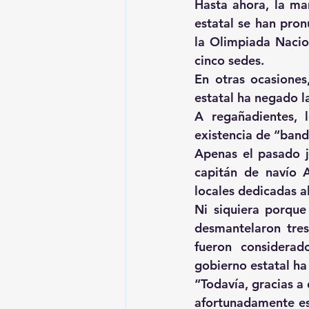
Hasta ahora, la ma
estatal se han pro
la Olimpiada Nacion
cinco sedes.
En otras ocasiones
estatal ha negado l
A regañadientes, 
existencia de “band
Apenas el pasado ju
capitán de navío A
locales dedicadas a
Ni siquiera porque
desmantelaron tres
fueron considerad
gobierno estatal ha
“Todavía, gracias a
afortunadamente est