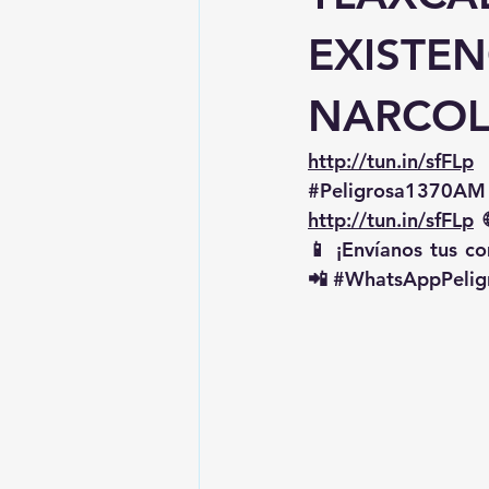
EXISTEN
NARCOL
http://tun.in/sfFLp
 
#Peligrosa1370AM
http://tun.in/sfFLp
  
📱 ¡Envíanos tus c
📲 
#WhatsAppPelig