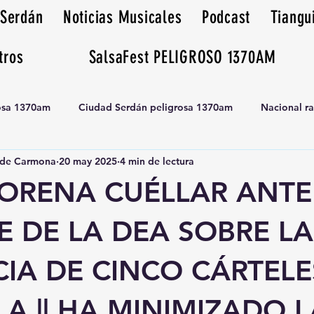
 Serdán
Noticias Musicales
Podcast
Tiangu
tros
SalsaFest PELIGROSO 1370AM
rosa 1370am
Ciudad Serdán peligrosa 1370am
Nacional r
de Carmona
20 may 2025
4 min de lectura
Tianguis peligrosa 1370am huamantla
LORENA CUÉLLAR ANTE
 DE LA DEA SOBRE LA
IA DE CINCO CÁRTELE
A || HA MINIMIZADO L