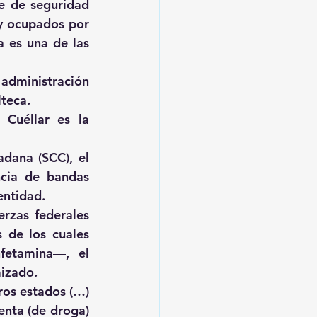
e de seguridad 
y ocupados por 
 es una de las 
administración 
lteca.
Cuéllar es la 
dana (SCC), el 
cia de bandas 
entidad.
rzas federales 
de los cuales 
etamina—, el 
mizado.
ros estados (…) 
nta (de droga) 