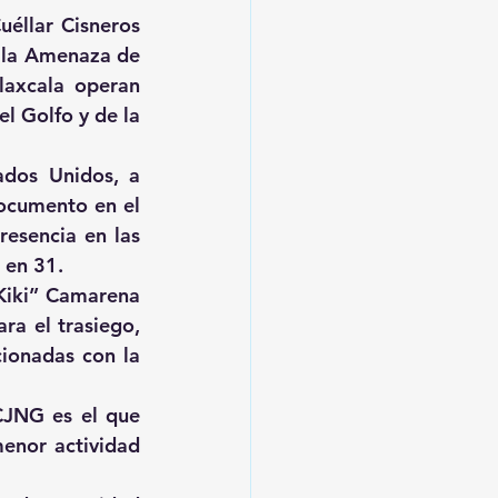
éllar Cisneros 
 la Amenaza de 
laxcala operan 
l Golfo y de la 
dos Unidos, a 
ocumento en el 
esencia en las 
 en 31.
Kiki” Camarena 
a el trasiego, 
ionadas con la 
JNG es el que 
enor actividad 