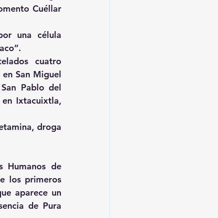
omento Cuéllar 
or una célula 
laco”.
lados cuatro 
 en San Miguel 
San Pablo del 
n Ixtacuixtla, 
etamina, droga 
os Humanos de 
 los primeros 
ue aparece un 
encia de Pura 