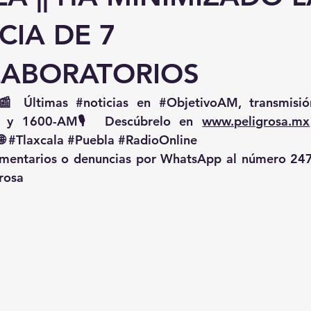
CIA DE 7
ABORATORIOS
📰 Últimas 
#noticias
 en 
#ObjetivoAM
 y 1600-AM🎙️ Descúbrelo en 
www.peligrosa.mx
🌐 
#Tlaxcala
#Puebla
#RadioOnline
omentarios o denuncias por WhatsApp al número 247
rosa