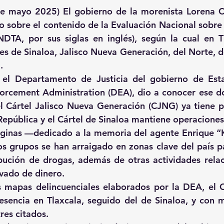
de mayo 2025) El gobierno de la morenista Lorena Cu
o sobre el contenido de la Evaluación Nacional sobre
DTA, por sus siglas en inglés), según la cual en T
les de Sinaloa, Jalisco Nueva Generación, del Norte, de
.
el Departamento de Justicia del gobierno de Esta
forcement Administration (DEA), dio a conocer ese d
 Cártel Jalisco Nueva Generación (CJNG) ya tiene pr
República y el Cártel de Sinaloa mantiene operaciones
áginas —dedicado a la memoria del agente Enrique “
 grupos se han arraigado en zonas clave del país par
bución de drogas, además de otras actividades relac
avado de dinero.
 mapas delincuenciales elaborados por la DEA, el C
sencia en Tlaxcala, seguido del de Sinaloa, y con m
res citados.