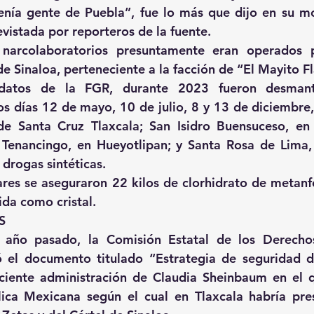
venía gente de Puebla”, fue lo más que dijo en su m
evistada por reporteros de la fuente.
narcolaboratorios presuntamente eran operados p
de Sinaloa, perteneciente a la facción de “El Mayito F
atos de la FGR, durante 2023 fueron desmante
os días 12 de mayo, 10 de julio, 8 y 13 de diciembre,
de Santa Cruz Tlaxcala; San Isidro Buensuceso, en 
Tenancingo, en Hueyotlipan; y Santa Rosa de Lima, e
drogas sintéticas.
res se aseguraron 22 kilos de clorhidrato de metanf
a como cristal.
S
 año pasado, la Comisión Estatal de los Derech
 el documento titulado “Estrategia de seguridad de
ciente administración de Claudia Sheinbaum en el q
ca Mexicana según el cual en Tlaxcala habría pres