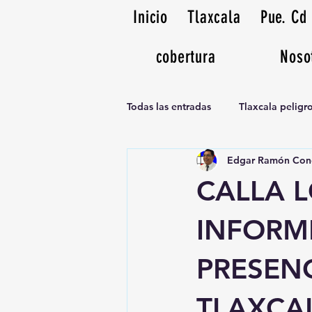
Inicio
Tlaxcala
Pue. Cd
cobertura
Noso
Todas las entradas
Tlaxcala pelig
Edgar Ramón Con
Noticias Musicales radio 1370am
CALLA 
INFORME
PRESENC
TLAXCAL