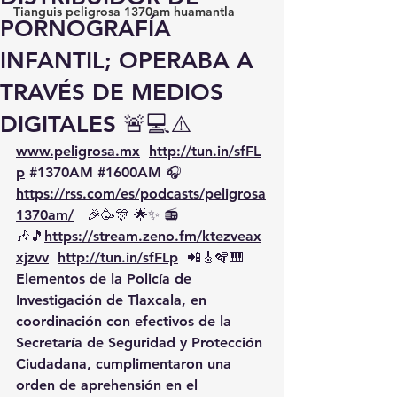
Tianguis peligrosa 1370am huamantla
PORNOGRAFÍA
INFANTIL; OPERABA A
TRAVÉS DE MEDIOS
DIGITALES 🚨💻⚠️
www.peligrosa.mx
http://tun.in/sfFL
p
#1370AM
#1600AM
 🎧 
https://rss.com/es/podcasts/peligrosa
1370am/
   🎉🥳🎊 🌟✨ 📻
🎶🎵
https://
stream.zeno.fm/ktezveax
xjzvv
http://tun.in/sfFLp
  📲🎸🪇🎹
Elementos de la Policía de 
Investigación de Tlaxcala, en 
coordinación con efectivos de la 
Secretaría de Seguridad y Protección 
Ciudadana, cumplimentaron una 
orden de aprehensión en el 