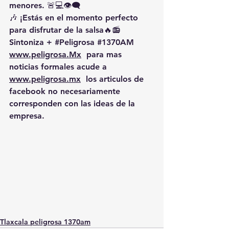
menores. 🚨💻👁️‍🗨️
🎶 ¡Estás en el momento perfecto 
para disfrutar de la salsa🔥📻 
Sintoniza + 
#Peligrosa
#1370AM
www.peligrosa.Mx
  para mas 
noticias formales acude a 
www.peligrosa.mx
  los articulos de 
facebook no necesariamente 
corresponden con las ideas de la 
empresa.
Tlaxcala peligrosa 1370am