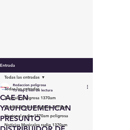
Entrada
Todas las entradas
Redaccion peligrosa
Todas las entradas
13 may
2 min de lectura
CAE EN
Tlaxcala peligrosa 1370am
YAUHQUEMEHCAN
Ciudad Serdán peligrosa 1370am
Nacional radio 1370am peligrosa
PRESUNTO
Noticias Musicales radio 1370am
DISTRIBUIDOR DE