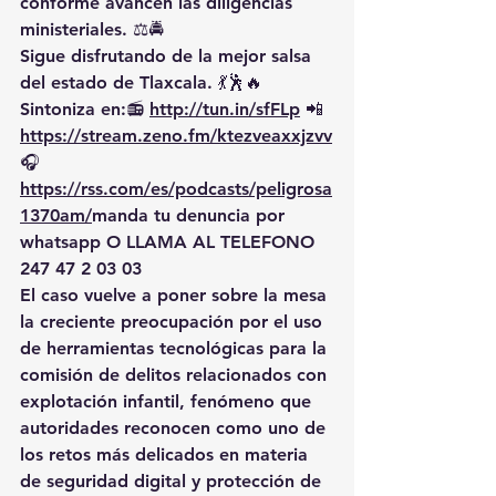
conforme avancen las diligencias 
ministeriales. ⚖️🚔
Sigue disfrutando de la mejor salsa 
del estado de Tlaxcala. 💃🕺🔥 
Sintoniza en:📻 
http://tun.in/sfFLp
 📲
https://
stream.zeno.fm/ktezveaxxjzvv
🎧
https://rss.com/es/podcasts/peligrosa
1370am/
manda
 tu denuncia por 
whatsapp O LLAMA AL TELEFONO 
247 47 2 03 03
El caso vuelve a poner sobre la mesa 
la creciente preocupación por el uso 
de herramientas tecnológicas para la 
comisión de delitos relacionados con 
explotación infantil, fenómeno que 
autoridades reconocen como uno de 
los retos más delicados en materia 
de seguridad digital y protección de 