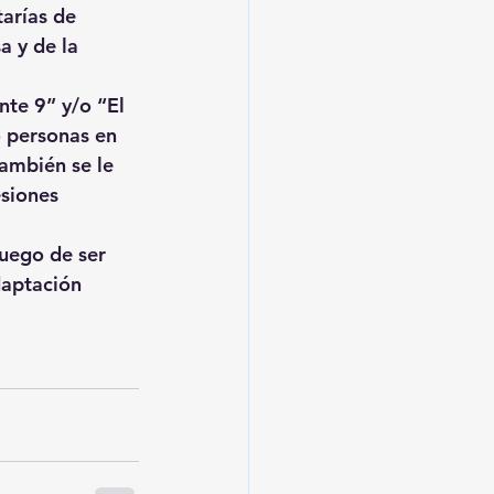
arías de 
a y de la 
te 9” y/o “El 
 personas en 
también se le 
siones 
uego de ser 
daptación 