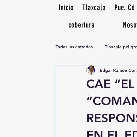
Inicio
Tlaxcala
Pue. Cd
cobertura
Noso
Todas las entradas
Tlaxcala pelig
Edgar Ramón Con
Noticias Musicales radio 1370am
CAE “E
“COMAN
RESPON
EN EL E