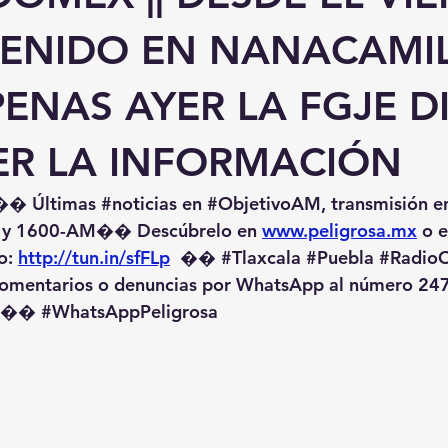
TENIDO EN NANACAMIL
ENAS AYER LA FGJE D
R LA INFORMACIÓN
�� Últimas 
#noticias
 en 
#ObjetivoAM
, transmisión e
 y 1600-AM��️ Descúbrelo en 
www.peligrosa.mx
 o 
o: 
http://tun.in/sfFLp
  �� 
#Tlaxcala
#Puebla
#RadioO
omentarios o denuncias por WhatsApp al número 247
️�� 
#WhatsAppPeligrosa