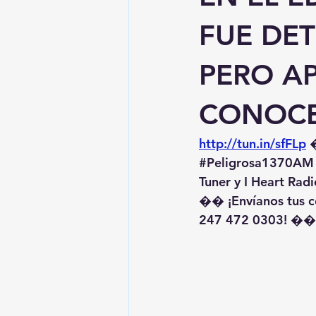
FUE DE
PERO AP
CONOCE
http://tun.in/sfFLp
 
#Peligrosa1370AM
Tuner y I Heart Radi
�� ¡Envíanos tus c
247 472 0303! ��