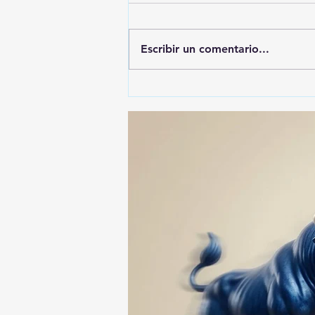
Escribir un comentario...
🚨🚔 CAPTURAN EN PUEBLA
A PRESUNTO
RESPONSABLE DE LA
DESAPARICIÓN DE UN
HOMBRE DE SAN PABLO
DEL MONTE ⚖️🔍