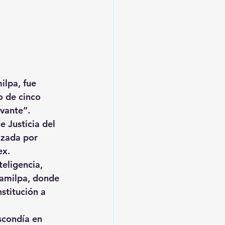
ilpa, fue 
o de cinco 
vante”.
e Justicia del 
izada por 
ex.
teligencia, 
camilpa, donde 
stitución a 
scondía en 