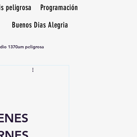
is peligrosa
Programación
Buenos Dias Alegria
adio 1370am peligrosa
ENES
ERNES