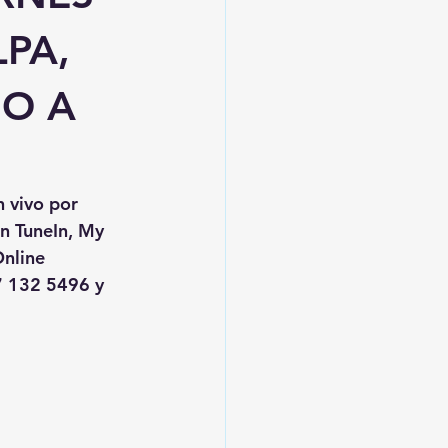
PA,
IO A
n vivo por 
en TuneIn, My 
nline
 132 5496 y 