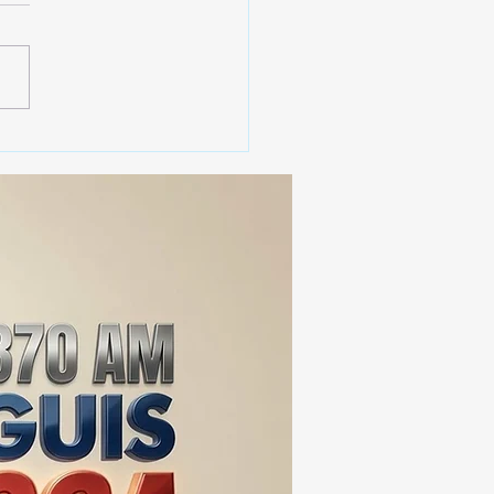
 SSC ASEGURA MÁS DE
MIL DOSIS DE DROGA
EIS MESES; SU VALOR
ERA LOS 100
ONES DE PESOS 💰⚖️🚨