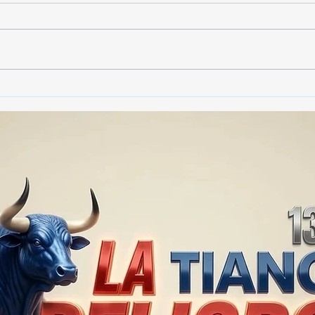
🚨🏛️ SECRETARIO DE
🚔
GOBIERNO ADMITE QUE
25 
TLAXCALA AÚN ENFRENTA
EN S
PROBLEMAS DE
SUP
SEGURIDAD ⚖️📊🚔
MILL