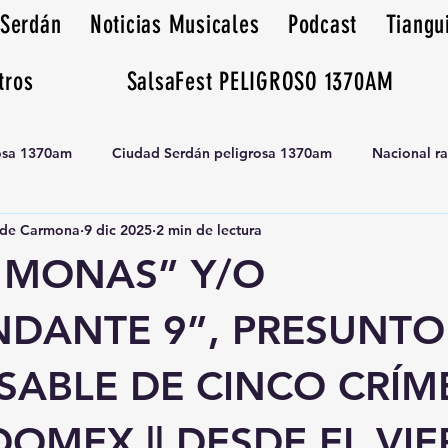
 Serdán
Noticias Musicales
Podcast
Tiangu
tros
SalsaFest PELIGROSO 1370AM
rosa 1370am
Ciudad Serdán peligrosa 1370am
Nacional r
de Carmona
9 dic 2025
2 min de lectura
Tianguis peligrosa 1370am huamantla
L MONAS” Y/O
DANTE 9”, PRESUNTO
SABLE DE CINCO CRÍM
DOMEX || DESDE EL VI