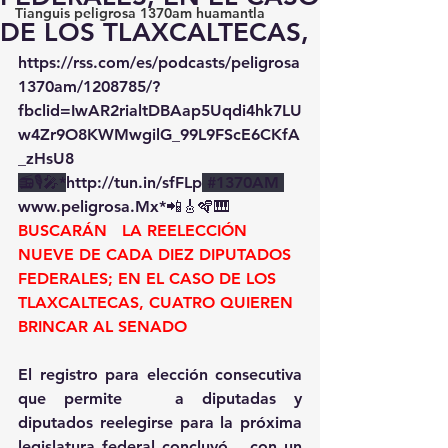
Tianguis peligrosa 1370am huamantla
DE LOS TLAXCALTECAS,
https://rss.com/es/podcasts/peligrosa
1370am/1208785/?
fbclid=IwAR2rialtDBAap5Uqdi4hk7LU
w4Zr9O8KWMwgilG_99L9FScE6CKfA
_zHsU8
📻🎙️🎤*
http://tun.in/sfFLp
#1370AM
www.peligrosa.Mx*📲🎸🪇🎹
BUSCARÁN   LA REELECCIÓN 
NUEVE DE CADA DIEZ DIPUTADOS 
FEDERALES; EN EL CASO DE LOS   
TLAXCALTECAS, CUATRO QUIEREN 
BRINCAR AL SENADO
El registro para elección consecutiva 
que permite   a diputadas y 
diputados reelegirse para la próxima 
legislatura federal concluyó   con un 