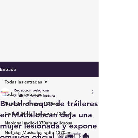
Entrada
Todas las entradas
Redaccion peligrosa
Todas las entradas
21 abr
2 min de lectura
Brutal choque de tráileres
Tlaxcala peligrosa 1370am
en Matlalohcan deja una
Ciudad Serdán peligrosa 1370am
Nacional radio 1370am peligrosa
mujer lesionada y expone
Noticias Musicales radio 1370am
omisión oficial 🚨🚛💥🏚️