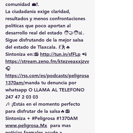
comunidad 💼❗.
La ciudadanía exige claridad, 
resultados y menos confrontaciones 
políticas que poco aportan al 
desarrollo real del estado 🧑‍🤝‍🧑📊.
Sigue disfrutando de la mejor salsa 
del estado de Tlaxcala. 💃🕺🔥 
Sintoniza en:📻 
http://tun.in/sfFLp
 📲
https://
stream.zeno.fm/ktezveaxxjzvv
🎧
https://rss.com/es/podcasts/peligrosa
1370am/
manda
 tu denuncia por 
whatsapp O LLAMA AL TELEFONO 
247 47 2 03 03
🎶 ¡Estás en el momento perfecto 
para disfrutar de la salsa🔥📻 
Sintoniza + 
#Peligrosa
#1370AM
www.peligrosa.Mx
  para mas 
noticias formales acude a 