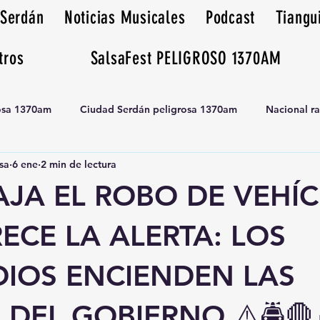
 Serdán
Noticias Musicales
Podcast
Tiangu
tros
SalsaFest PELIGROSO 1370AM
rosa 1370am
Ciudad Serdán peligrosa 1370am
Nacional r
sa
6 ene
2 min de lectura
Tianguis peligrosa 1370am huamantla
BAJA EL ROBO DE VEHÍ
ECE LA ALERTA: LOS
DIOS ENCIENDEN LAS
 DEL GOBIERNO ⚠️🚔🛑