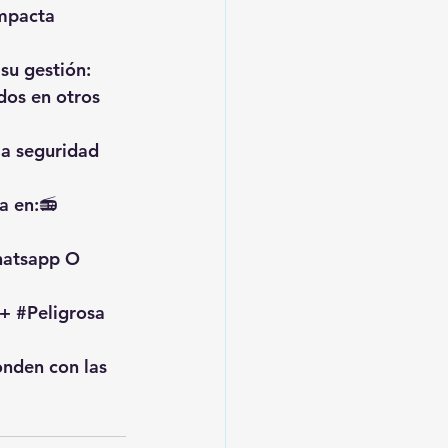
impacta 
su gestión: 
dos en otros 
la seguridad 
a en:📻 
hatsapp O 
+ 
#Peligrosa
onden con las 