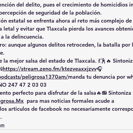
ención del delito, pues el crecimiento de homicidios 
percepción de seguridad de la población.
ión estatal se enfrenta ahora al reto más complejo de 
a letal
 y evitar que Tlaxcala pierda los avances obteni
a la delincuencia.
aro: aunque algunos delitos retroceden, 
la batalla por 
se
.
 la mejor salsa del estado de Tlaxcala. 💃🕺🔥 Sintoniz
📲
https://
stream.zeno.fm/ktezveaxxjzvv
🎧
/podcasts/peligrosa1370am/
manda
 tu denuncia por w
O 247 47 2 03 03
nto perfecto para disfrutar de la salsa🔥📻 Sintoniza 
igrosa.Mx
  para mas noticias formales acude a 
 los articulos de facebook no necesariamente corresp
.
0am