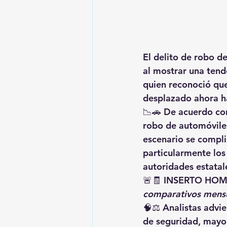
El delito de 
robo de
al mostrar una 
tend
quien reconoció que
desplazado ahora ha
📉🚗 De acuerdo con
robo de automóviles
escenario se compli
particularmente los
autoridades estatal
🚨🧾 
INSERTO HOM
comparativos mensua
🧠⚖️ Analistas advi
de seguridad
, mayo