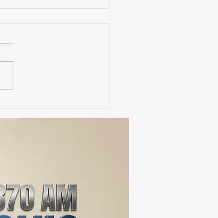
erno de Tlaxcala
aca instalación de 2 mil
cámaras de
ovigilancia en la entidad