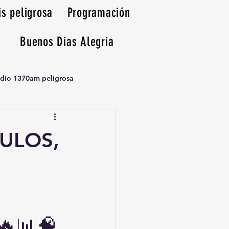
is peligrosa
Programación
Buenos Dias Alegria
adio 1370am peligrosa
CULOS,
🔥📊🧠