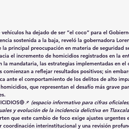
 vehículos
 ha dejado de ser “el coco” para el Gobiern
encia sostenida a la baja
, reveló la gobernadora 
Loren
 la 
principal preocupación en materia de seguridad
 s
cia el 
incremento de homicidios registrados en la en
 la mandataria, las estrategias implementadas en el 
 comienzan a reflejar resultados positivos; sin embarg
ca ante el comportamiento de los delitos de 
alto imp
 homicidios, que representan el desafío más grave par
es.
ICIDIOS
🔴📌 
(espacio informativo para cifras oficiales
les y evolución de la incidencia delictiva en Tlaxcala
erten que este cambio de foco exige 
ajustes urgentes e
r coordinación interinstitucional y una revisión profun