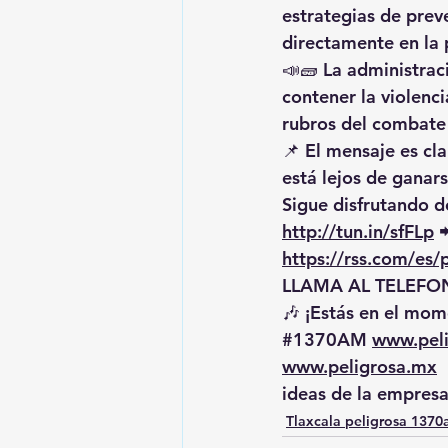
estrategias de prev
directamente en la 
📣🧱 La administrac
contener la violenci
rubros del combate 
📌 El mensaje es cl
está lejos de ganar
Sigue disfrutando de
http://tun.in/sfFLp
 
https://rss.com/es
LLAMA AL TELEFON
🎶 ¡Estás en el mome
#1370AM
www.pel
www.peligrosa.mx
 
ideas de la empresa
Tlaxcala peligrosa 137