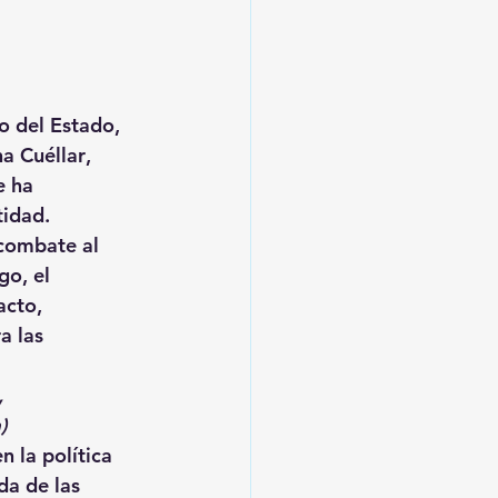
o del Estado, 
a Cuéllar
, 
e ha 
tidad
.
combate al 
o, el 
acto
, 
a las 
, 
)
n la política 
da de las 