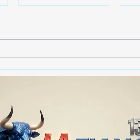
Gobierno de Tlaxcala
Gobi
asegura que no habrá
dest
impunidad tras tragedia en
790 
mina clandestina de cantera
vide
en Yauhquemehcan