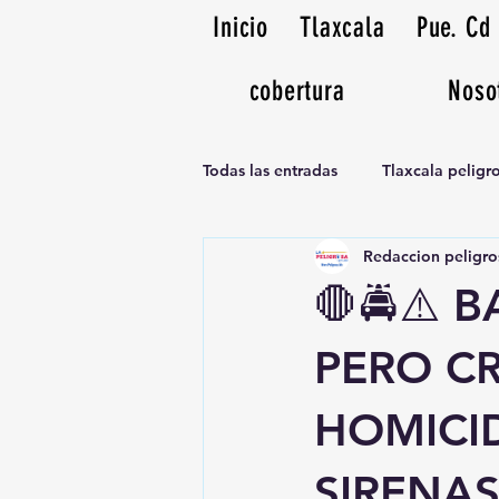
Inicio
Tlaxcala
Pue. Cd
cobertura
Noso
Todas las entradas
Tlaxcala pelig
Redaccion peligro
Noticias Musicales radio 1370am
🛑🚔⚠️ 
PERO CR
HOMICI
SIRENAS