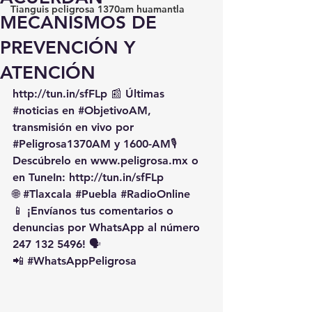
Tianguis peligrosa 1370am huamantla
MECANISMOS DE
PREVENCIÓN Y
ATENCIÓN
http://tun.in/sfFLp
 📰 Últimas 
#noticias
 en 
#ObjetivoAM
, 
transmisión en vivo por 
#Peligrosa1370AM
 y 1600-AM🎙️ 
Descúbrelo en 
www.peligrosa.mx
 o 
en TuneIn: 
http://tun.in/sfFLp
🌐 
#Tlaxcala
#Puebla
#RadioOnline
📱 ¡Envíanos tus comentarios o 
denuncias por WhatsApp al número 
247 132 5496! 🗣️
📲 
#WhatsAppPeligrosa