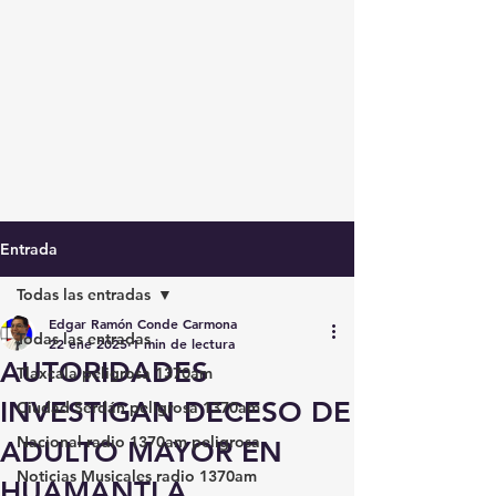
Entrada
Todas las entradas
Edgar Ramón Conde Carmona
Todas las entradas
22 ene 2025
1 min de lectura
AUTORIDADES
Tlaxcala peligrosa 1370am
INVESTIGAN DECESO DE
Ciudad Serdán peligrosa 1370am
Nacional radio 1370am peligrosa
ADULTO MAYOR EN
Noticias Musicales radio 1370am
HUAMANTLA