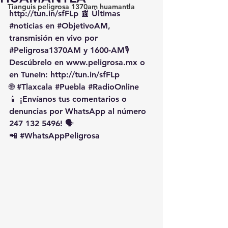
Tianguis peligrosa 1370am huamantla
http://tun.in/sfFLp
 📰 Últimas 
#noticias
 en 
#ObjetivoAM
, 
transmisión en vivo por 
#Peligrosa1370AM
 y 1600-AM🎙️ 
Descúbrelo en 
www.peligrosa.mx
 o 
en TuneIn: 
http://tun.in/sfFLp
🌐 
#Tlaxcala
#Puebla
#RadioOnline
📱 ¡Envíanos tus comentarios o 
denuncias por WhatsApp al número 
247 132 5496! 🗣️
📲 
#WhatsAppPeligrosa