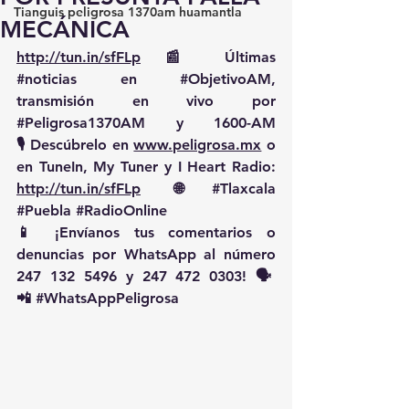
Tianguis peligrosa 1370am huamantla
MECÁNICA
http://tun.in/sfFLp
 📰 Últimas 
#noticias
 en 
#ObjetivoAM
, 
transmisión en vivo por 
#Peligrosa1370AM
 y 1600-AM
🎙️ Descúbrelo en 
www.peligrosa.mx
 o 
en TuneIn, My Tuner y I Heart Radio: 
http://tun.in/sfFLp
  🌐 
#Tlaxcala
#Puebla
#RadioOnline
📱 ¡Envíanos tus comentarios o 
denuncias por WhatsApp al número 
247 132 5496 y 247 472 0303! 🗣️
📲 
#WhatsAppPeligrosa