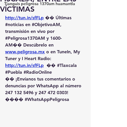
Tianguis peligrosa 1370am huamantla
VÍCTIMAS
http://tun.in/sfFLp
 �� Últimas 
#noticias
 en 
#ObjetivoAM
, 
transmisión en vivo por 
#Peligrosa1370AM
 y 1600-
AM��️ Descúbrelo en 
www.peligrosa.mx
 o en TuneIn, My 
Tuner y I Heart Radio: 
http://tun.in/sfFLp
  �� 
#Tlaxcala
#Puebla
#RadioOnline
�� ¡Envíanos tus comentarios o 
denuncias por WhatsApp al número 
247 132 5496 y 247 472 0303! 
��️�� 
#WhatsAppPeligrosa