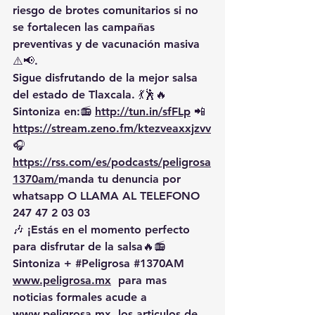
riesgo de brotes comunitarios si no 
se fortalecen las campañas 
preventivas y de vacunación masiva 
⚠️📢.
Sigue disfrutando de la mejor salsa 
del estado de Tlaxcala. 💃🕺🔥 
Sintoniza en:📻 
http://tun.in/sfFLp
 📲
https://
stream.zeno.fm/ktezveaxxjzvv
🎧
https://rss.com/es/podcasts/peligrosa
1370am/
manda
 tu denuncia por 
whatsapp O LLAMA AL TELEFONO 
247 47 2 03 03
🎶 ¡Estás en el momento perfecto 
para disfrutar de la salsa🔥📻 
Sintoniza + 
#Peligrosa
#1370AM
www.peligrosa.mx
  para mas 
noticias formales acude a 
www.peligrosa.mx
  los articulos de 