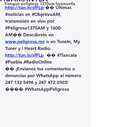
Tianguis peligrosa 1370am huamantla
http://tun.in/sfFLp
 �� Últimas 
#noticias
 en 
#ObjetivoAM
, 
transmisión en vivo por 
#Peligrosa1370AM
 y 1600-
AM��️ Descúbrelo en 
www.peligrosa.mx
 o en TuneIn, My 
Tuner y I Heart Radio: 
http://tun.in/sfFLp
  �� 
#Tlaxcala
#Puebla
#RadioOnline
�� ¡Envíanos tus comentarios o 
denuncias por WhatsApp al número 
247 132 5496 y 247 472 0303! 
��️�� 
#WhatsAppPeligrosa