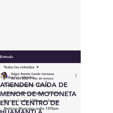
Entrada
Todas las entradas
Edgar Ramón Conde Carmona
Todas las entradas
28 nov 2025
1 min de lectura
ATIENDEN CAÍDA DE
Tlaxcala peligrosa 1370am
MENOR DE MOTONETA
Ciudad Serdán peligrosa 1370am
Nacional radio 1370am peligrosa
EN EL CENTRO DE
Noticias Musicales radio 1370am
HUAMANTLA