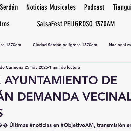
 Serdán
Noticias Musicales
Podcast
Tiangu
tros
SalsaFest PELIGROSO 1370AM
rosa 1370am
Ciudad Serdán peligrosa 1370am
Nacional r
de Carmona
25 nov 2025
1 min de lectura
Tianguis peligrosa 1370am huamantla
E AYUNTAMIENTO DE
ÁN DEMANDA VECINAL
S
�� Últimas 
#noticias
 en 
#ObjetivoAM
, transmisión e