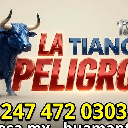
SEGURIDAD ⚖️📊🚔
MILL