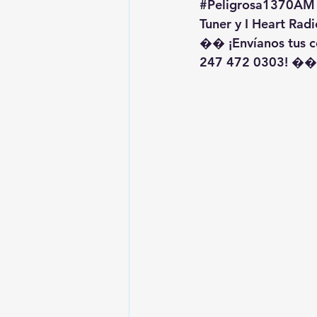
#Peligrosa1370AM
Tuner y I Heart Radi
�� ¡Envíanos tus c
247 472 0303! ��