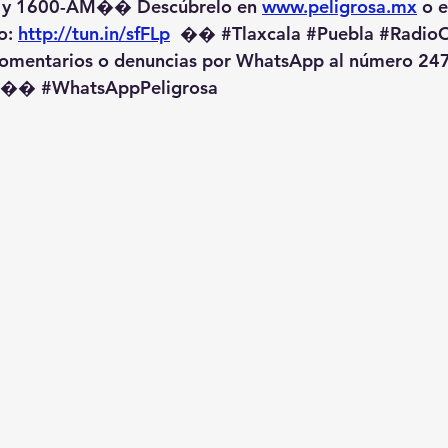
 y 1600-AM��️ Descúbrelo en 
www.peligrosa.mx
 o 
o: 
http://tun.in/sfFLp
  �� 
#Tlaxcala
#Puebla
#RadioO
omentarios o denuncias por WhatsApp al número 247
️�� 
#WhatsAppPeligrosa