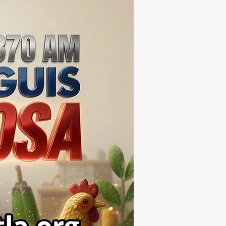
ONES DE PESOS 💰⚖️🚨