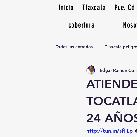
Inicio
Tlaxcala
Pue. Cd
cobertura
Noso
Todas las entradas
Tlaxcala pelig
Edgar Ramón Con
Noticias Musicales radio 1370am
ATIEND
TOCATL
24 AÑO
http://tun.in/sfFLp
 