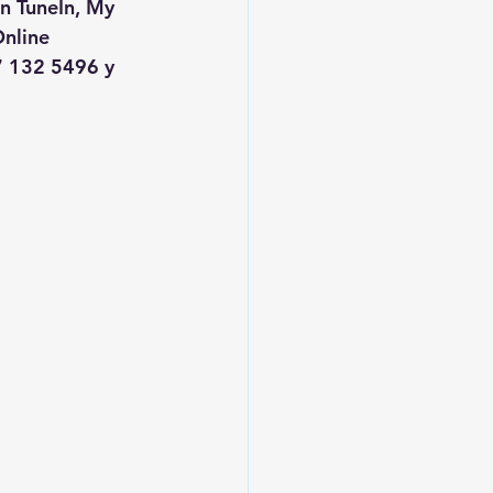
en TuneIn, My 
nline
 132 5496 y 