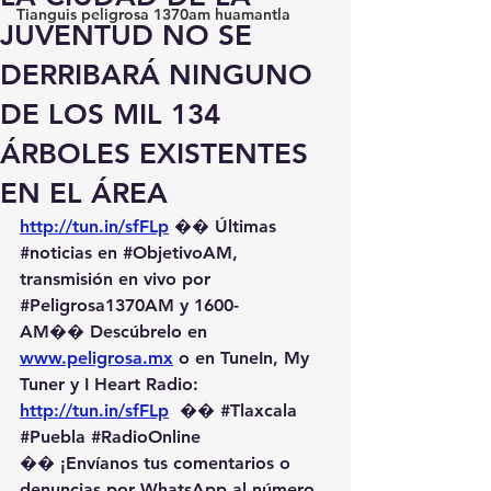
Tianguis peligrosa 1370am huamantla
JUVENTUD NO SE
DERRIBARÁ NINGUNO
DE LOS MIL 134
ÁRBOLES EXISTENTES
EN EL ÁREA
http://tun.in/sfFLp
 �� Últimas 
#noticias
 en 
#ObjetivoAM
, 
transmisión en vivo por 
#Peligrosa1370AM
 y 1600-
AM��️ Descúbrelo en 
www.peligrosa.mx
 o en TuneIn, My 
Tuner y I Heart Radio: 
http://tun.in/sfFLp
  �� 
#Tlaxcala
#Puebla
#RadioOnline
�� ¡Envíanos tus comentarios o 
denuncias por WhatsApp al número 