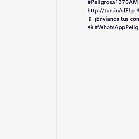
#Peligrosa1370AM
http://tun.in/sfFLp
  
📱 ¡Envíanos tus c
📲 
#WhatsAppPelig