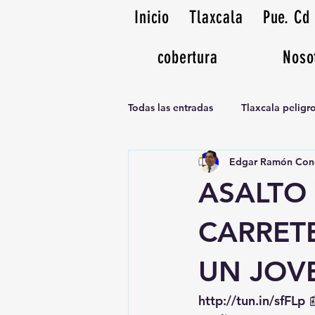
Inicio
Tlaxcala
Pue. Cd
cobertura
Noso
Todas las entradas
Tlaxcala pelig
Edgar Ramón Con
Noticias Musicales radio 1370am
ASALTO
CARRET
UN JOV
http://tun.in/sfFLp
 