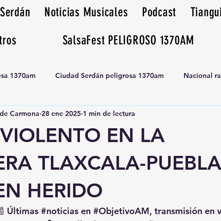
 Serdán
Noticias Musicales
Podcast
Tiangu
tros
SalsaFest PELIGROSO 1370AM
rosa 1370am
Ciudad Serdán peligrosa 1370am
Nacional r
de Carmona
28 ene 2025
1 min de lectura
Tianguis peligrosa 1370am huamantla
 VIOLENTO EN LA
ERA TLAXCALA-PUEBLA
EN HERIDO
📰 Últimas 
#noticias
 en 
#ObjetivoAM
, transmisión en 