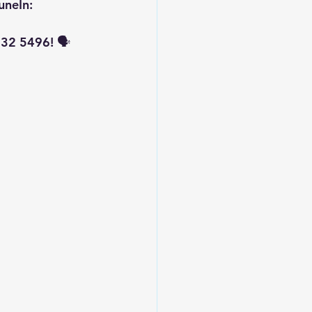
uneIn: 
32 5496! 🗣️