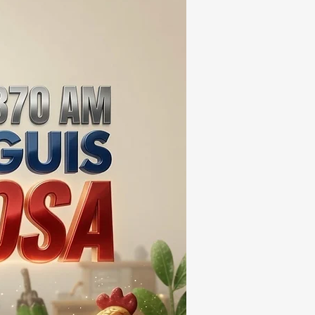
EIS MESES; SU VALOR
ERA LOS 100
ONES DE PESOS 💰⚖️🚨