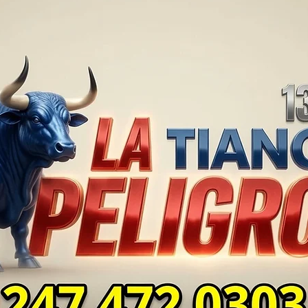
TLAXCALA AÚN ENFRENTA
EN S
PROBLEMAS DE
SUP
SEGURIDAD ⚖️📊🚔
MILL