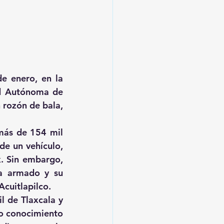
e enero, en la 
ad Autónoma de 
 rozón de bala, 
más de 154 mil 
e un vehículo, 
. Sin embargo, 
a armado y su 
cuitlapilco.
l de Tlaxcala y 
o conocimiento 