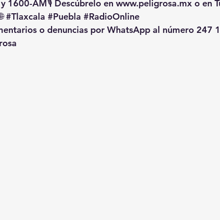
 y 1600-AM🎙️ Descúbrelo en 
www.peligrosa.mx
 o en T
🌐 
#Tlaxcala
#Puebla
#RadioOnline
omentarios o denuncias por WhatsApp al número 247 1
rosa