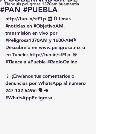
Tianguis peligrosa 1370am huamantla
#PAN #PUEBLA
http://tun.in/sfFLp
 📰 Últimas 
#noticias
 en 
#ObjetivoAM
, 
transmisión en vivo por 
#Peligrosa1370AM
 y 1600-AM🎙️ 
Descúbrelo en 
www.peligrosa.mx
 o 
en TuneIn: 
http://tun.in/sfFLp
  🌐 
#Tlaxcala
#Puebla
#RadioOnline
📱 ¡Envíanos tus comentarios o 
denuncias por WhatsApp al número 
247 132 5496! 🗣️📲 
#WhatsAppPeligrosa