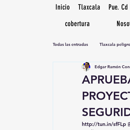
Inicio
Tlaxcala
Pue. Cd
cobertura
Noso
Todas las entradas
Tlaxcala pelig
Edgar Ramón Con
Noticias Musicales radio 1370am
APRUEB
PROYECT
SEGURI
http://tun.in/sfFLp
 