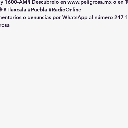
 y 1600-AM🎙️ Descúbrelo en 
www.peligrosa.mx
 o en T
🌐 
#Tlaxcala
#Puebla
#RadioOnline
omentarios o denuncias por WhatsApp al número 247 1
rosa