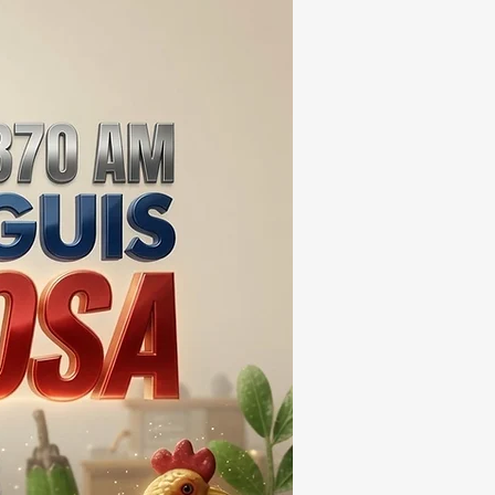
EIS MESES; SU VALOR
ERA LOS 100
ONES DE PESOS 💰⚖️🚨