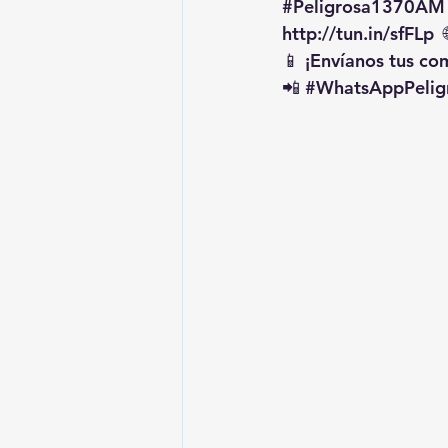
#Peligrosa1370AM
http://tun.in/sfFLp
  
📱 ¡Envíanos tus c
📲 
#WhatsAppPelig