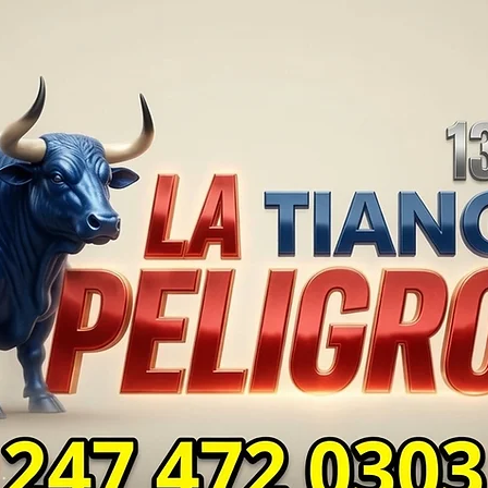
TLAXCALA AÚN ENFRENTA
EN S
PROBLEMAS DE
SUP
SEGURIDAD ⚖️📊🚔
MILL