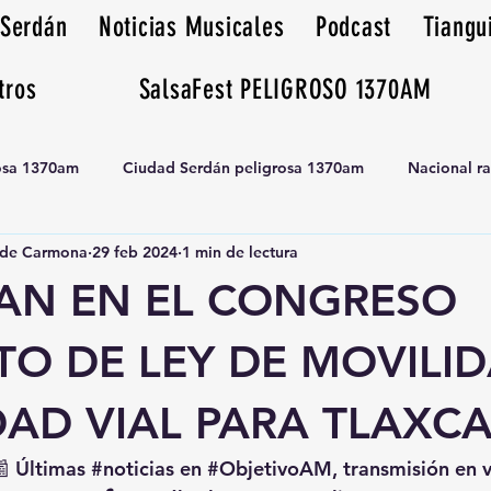
 Serdán
Noticias Musicales
Podcast
Tiangu
tros
SalsaFest PELIGROSO 1370AM
rosa 1370am
Ciudad Serdán peligrosa 1370am
Nacional r
de Carmona
29 feb 2024
1 min de lectura
Tianguis peligrosa 1370am huamantla
AN EN EL CONGRESO
O DE LEY DE MOVILID
DAD VIAL PARA TLAXC
📰 Últimas 
#noticias
 en 
#ObjetivoAM
, transmisión en 