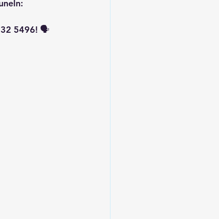
uneIn: 
32 5496! 🗣️