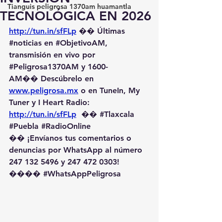
Tianguis peligrosa 1370am huamantla
TECNOLÓGICA EN 2026
http://tun.in/sfFLp
 �� Últimas 
#noticias
 en 
#ObjetivoAM
, 
transmisión en vivo por 
#Peligrosa1370AM
 y 1600-
AM��️ Descúbrelo en 
www.peligrosa.mx
 o en TuneIn, My 
Tuner y I Heart Radio: 
http://tun.in/sfFLp
  �� 
#Tlaxcala
#Puebla
#RadioOnline
�� ¡Envíanos tus comentarios o 
denuncias por WhatsApp al número 
247 132 5496 y 247 472 0303! 
��️�� 
#WhatsAppPeligrosa