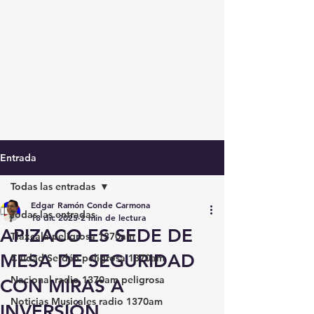
Entrada
Todas las entradas
Edgar Ramón Conde Carmona
Todas las entradas
18 dic 2025
2 min de lectura
APIZACO ES SEDE DE
Tlaxcala peligrosa 1370am
MESA DE SEGURIDAD
Ciudad Serdán peligrosa 1370am
Nacional radio 1370am peligrosa
CON MIRAS A
Noticias Musicales radio 1370am
INVERSIÓN