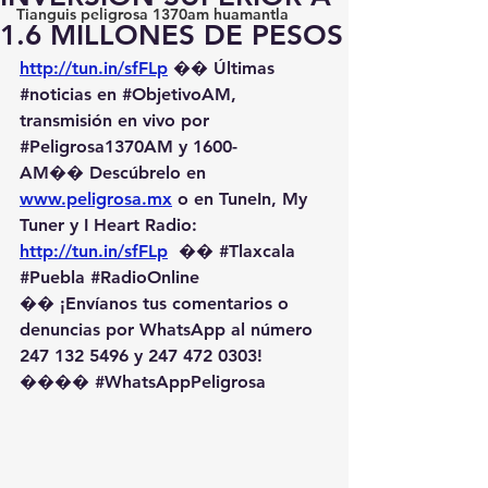
Tianguis peligrosa 1370am huamantla
1.6 MILLONES DE PESOS
http://tun.in/sfFLp
 �� Últimas 
#noticias
 en 
#ObjetivoAM
, 
transmisión en vivo por 
#Peligrosa1370AM
 y 1600-
AM��️ Descúbrelo en 
www.peligrosa.mx
 o en TuneIn, My 
Tuner y I Heart Radio: 
http://tun.in/sfFLp
  �� 
#Tlaxcala
#Puebla
#RadioOnline
�� ¡Envíanos tus comentarios o 
denuncias por WhatsApp al número 
247 132 5496 y 247 472 0303! 
��️�� 
#WhatsAppPeligrosa