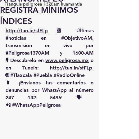
Tianguis peligrosa 1370am huamantla
REGISTRA MÍNIMOS
ÍNDICES
http://tun.in/sfFLp
 📰 Últimas 
#noticias
 en 
#ObjetivoAM
, 
transmisión en vivo por 
#Peligrosa1370AM
 y 1600-AM
🎙️ Descúbrelo en 
www.peligrosa.mx
 o 
en TuneIn: 
http://tun.in/sfFLp
🌐 
#Tlaxcala
#Puebla
#RadioOnline
📱 ¡Envíanos tus comentarios o 
denuncias por WhatsApp al número 
247 132 5496! 🗣️
📲 
#WhatsAppPeligrosa