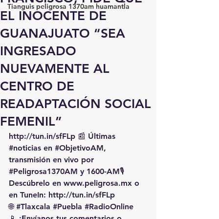
Tianguis peligrosa 1370am huamantla
EL INOCENTE DE
GUANAJUATO “SEA
INGRESADO
NUEVAMENTE AL
CENTRO DE
READAPTACIÓN SOCIAL
FEMENIL”
http://tun.in/sfFLp
 📰 Últimas 
#noticias
 en 
#ObjetivoAM
, 
transmisión en vivo por 
#Peligrosa1370AM
 y 1600-AM🎙️ 
Descúbrelo en 
www.peligrosa.mx
 o 
en TuneIn: 
http://tun.in/sfFLp
🌐 
#Tlaxcala
#Puebla
#RadioOnline
📱 ¡Envíanos tus comentarios o 