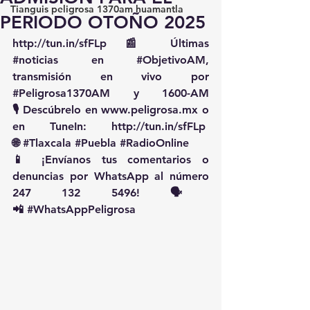
Tianguis peligrosa 1370am huamantla
PERIODO OTOÑO 2025
http://tun.in/sfFLp
 📰 Últimas 
#noticias
 en 
#ObjetivoAM
, 
transmisión en vivo por 
#Peligrosa1370AM
 y 1600-AM
🎙️ Descúbrelo en 
www.peligrosa.mx
 o 
en TuneIn: 
http://tun.in/sfFLp
🌐 
#Tlaxcala
#Puebla
#RadioOnline
📱 ¡Envíanos tus comentarios o 
denuncias por WhatsApp al número 
247 132 5496! 🗣️
📲 
#WhatsAppPeligrosa