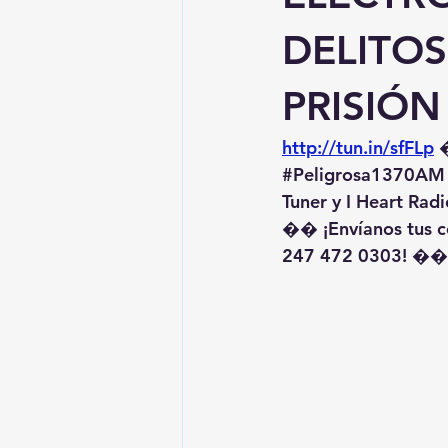
DELITO
PRISIÓN
http://tun.in/sfFLp
 
#Peligrosa1370AM
Tuner y I Heart Radi
�� ¡Envíanos tus c
247 472 0303! ��