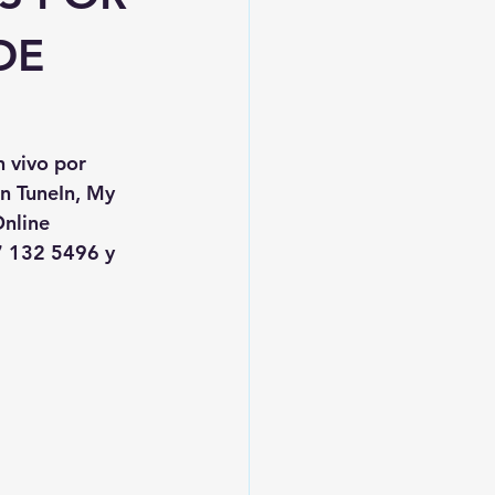
DE
n vivo por 
en TuneIn, My 
nline
 132 5496 y 