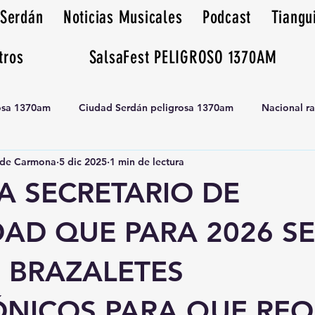
 Serdán
Noticias Musicales
Podcast
Tiangu
tros
SalsaFest PELIGROSO 1370AM
rosa 1370am
Ciudad Serdán peligrosa 1370am
Nacional r
de Carmona
5 dic 2025
1 min de lectura
Tianguis peligrosa 1370am huamantla
A SECRETARIO DE
AD QUE PARA 2026 SE
 BRAZALETES
ÓNICOS PARA QUE REO