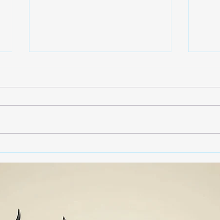
Gobierno de Tlaxcala
Gobi
asegura que no habrá
dest
impunidad tras tragedia en
790 
mina clandestina de cantera
vide
en Yauhquemehcan