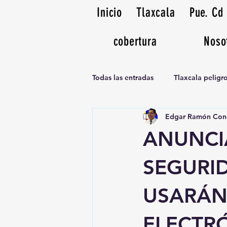
Inicio
Tlaxcala
Pue. Cd
cobertura
Noso
Todas las entradas
Tlaxcala pelig
Edgar Ramón Con
Noticias Musicales radio 1370am
ANUNCI
SEGURID
USARÁN
ELECTR