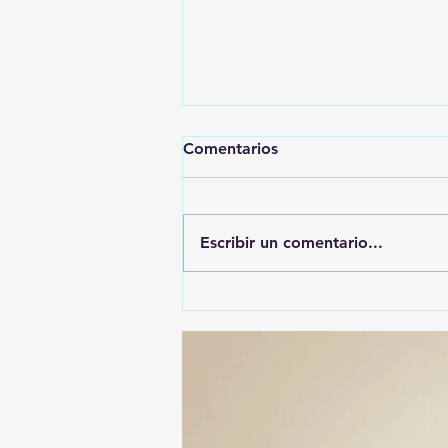
Comentarios
Escribir un comentario...
ALFONSO SÁNCHEZ
GARCIA, EL MÁS
DENUNCIADO ANTE EL ITE:
SU NOMBRE APARECE EN
74 ASUNTOS