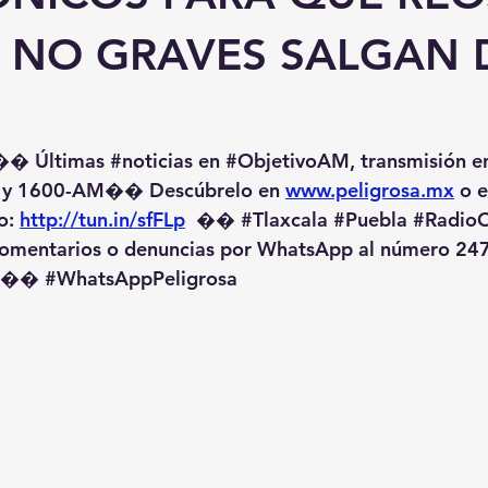
S NO GRAVES SALGAN 
�� Últimas 
#noticias
 en 
#ObjetivoAM
, transmisión e
 y 1600-AM��️ Descúbrelo en 
www.peligrosa.mx
 o 
o: 
http://tun.in/sfFLp
  �� 
#Tlaxcala
#Puebla
#RadioO
omentarios o denuncias por WhatsApp al número 247
️�� 
#WhatsAppPeligrosa