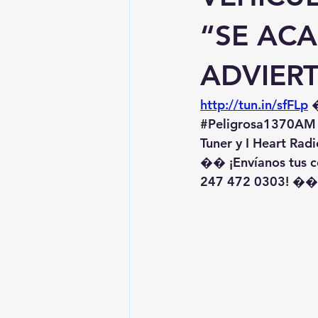
“SE ACA
ADVIERT
http://tun.in/sfFLp
 
#Peligrosa1370AM
Tuner y I Heart Radi
�� ¡Envíanos tus c
247 472 0303! ��