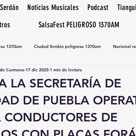
 Serdán
Noticias Musicales
Podcast
Tiangu
tros
SalsaFest PELIGROSO 1370AM
rosa 1370am
Ciudad Serdán peligrosa 1370am
Nacional r
de Carmona
17 dic 2025
1 min de lectura
Tianguis peligrosa 1370am huamantla
 LA SECRETARÍA DE
DAD DE PUEBLA OPERA
 CONDUCTORES DE
LOS CON PLACAS FORÁ