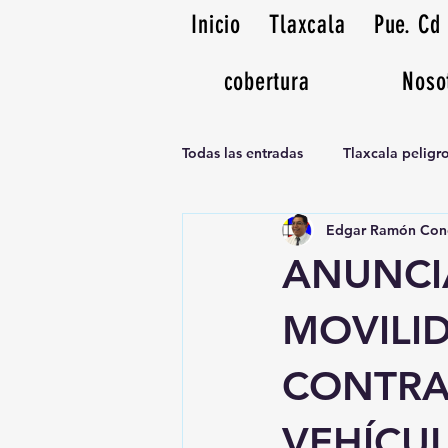
Inicio
Tlaxcala
Pue. Cd
cobertura
Noso
Todas las entradas
Tlaxcala pelig
Edgar Ramón Con
Noticias Musicales radio 1370am
ANUNCIA
MOVILI
CONTRA
VEHÍCU