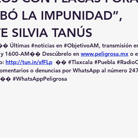
BÓ LA IMPUNIDAD”,
E SILVIA TANÚS
�� Últimas 
#noticias
 en 
#ObjetivoAM
, transmisión e
 y 1600-AM��️ Descúbrelo en 
www.peligrosa.mx
 o 
o: 
http://tun.in/sfFLp
  �� 
#Tlaxcala
#Puebla
#RadioO
omentarios o denuncias por WhatsApp al número 247
️�� 
#WhatsAppPeligrosa