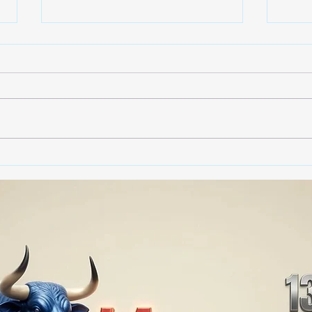
🚨🏛️ SECRETARIO DE
🚔
GOBIERNO ADMITE QUE
25 
TLAXCALA AÚN ENFRENTA
EN S
PROBLEMAS DE
SUP
SEGURIDAD ⚖️📊🚔
MILL