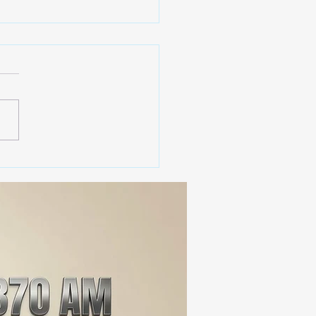
 SSC ASEGURA MÁS DE
MIL DOSIS DE DROGA
EIS MESES; SU VALOR
ERA LOS 100
ONES DE PESOS 💰⚖️🚨