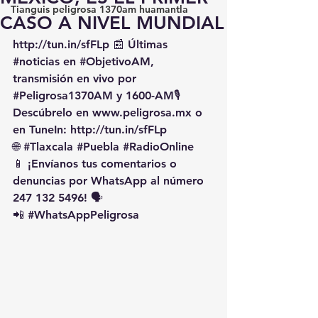
Tianguis peligrosa 1370am huamantla
CASO A NIVEL MUNDIAL
http://tun.in/sfFLp
 📰 Últimas 
#noticias
 en 
#ObjetivoAM
, 
transmisión en vivo por 
#Peligrosa1370AM
 y 1600-AM🎙️ 
Descúbrelo en 
www.peligrosa.mx
 o 
en TuneIn: 
http://tun.in/sfFLp
🌐 
#Tlaxcala
#Puebla
#RadioOnline
📱 ¡Envíanos tus comentarios o 
denuncias por WhatsApp al número 
247 132 5496! 🗣️
📲 
#WhatsAppPeligrosa