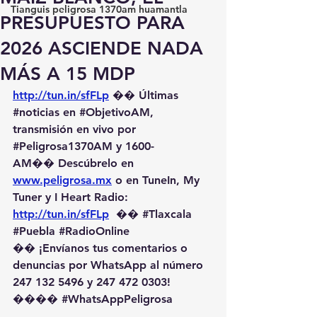
Tianguis peligrosa 1370am huamantla
PRESUPUESTO PARA
2026 ASCIENDE NADA
MÁS A 15 MDP
http://tun.in/sfFLp
 �� Últimas 
#noticias
 en 
#ObjetivoAM
, 
transmisión en vivo por 
#Peligrosa1370AM
 y 1600-
AM��️ Descúbrelo en 
www.peligrosa.mx
 o en TuneIn, My 
Tuner y I Heart Radio: 
http://tun.in/sfFLp
  �� 
#Tlaxcala
#Puebla
#RadioOnline
�� ¡Envíanos tus comentarios o 
denuncias por WhatsApp al número 
247 132 5496 y 247 472 0303! 
��️�� 
#WhatsAppPeligrosa