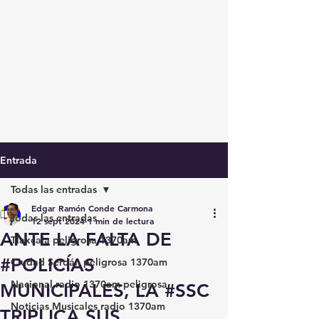
Entrada
Todas las entradas
Edgar Ramón Conde Carmona
Todas las entradas
12 sept 2024
1 min de lectura
ANTE LA FALTA DE
Tlaxcala peligrosa 1370am
#POLICÍAS
Ciudad Serdán peligrosa 1370am
Nacional radio 1370am peligrosa
MUNICIPALES, LA #SSC
Noticias Musicales radio 1370am
TRIPLICA SUS