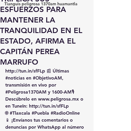
Tianguis peligrosa 1370am huamantla
ESFUERZOS PARA
MANTENER LA
TRANQUILIDAD EN EL
ESTADO, AFIRMA EL
CAPITÁN PEREA
MARRUFO
http://tun.in/sfFLp
 📰 Últimas 
#noticias
 en 
#ObjetivoAM
, 
transmisión en vivo por 
#Peligrosa1370AM
 y 1600-AM🎙️ 
Descúbrelo en 
www.peligrosa.mx
 o 
en TuneIn: 
http://tun.in/sfFLp
🌐 
#Tlaxcala
#Puebla
#RadioOnline
📱 ¡Envíanos tus comentarios o 
denuncias por WhatsApp al número 