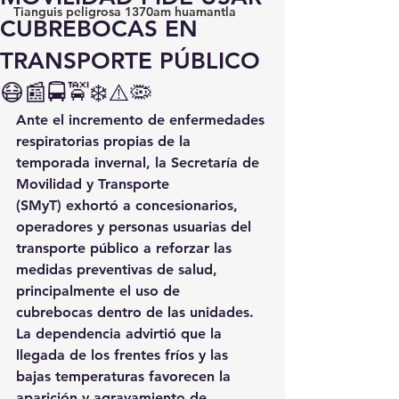
Tianguis peligrosa 1370am huamantla
CUBREBOCAS EN
TRANSPORTE PÚBLICO
😷📰🚍🚖❄️⚠️🦠
Ante el incremento de 
enfermedades 
respiratorias propias de la 
temporada invernal
, la 
Secretaría de 
Movilidad y Transporte 
(SMyT)
 exhortó a concesionarios, 
operadores y personas usuarias del 
transporte público a 
reforzar las 
medidas preventivas de salud
, 
principalmente el 
uso de 
cubrebocas
 dentro de las unidades.
La dependencia advirtió que la 
llegada de los 
frentes fríos y las 
bajas temperaturas
 favorecen la 
aparición y agravamiento de 