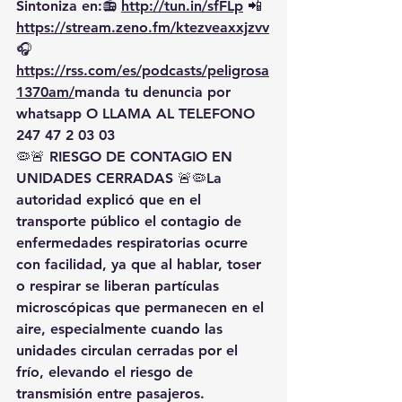
Sintoniza en:📻 
http://tun.in/sfFLp
 📲
https://
stream.zeno.fm/ktezveaxxjzvv
🎧
https://rss.com/es/podcasts/peligrosa
1370am/
manda
 tu denuncia por 
whatsapp O LLAMA AL TELEFONO 
247 47 2 03 03
🦠🚨 
RIESGO DE CONTAGIO EN 
UNIDADES CERRADAS
 🚨🦠La 
autoridad explicó que en el 
transporte público el contagio de 
enfermedades respiratorias ocurre 
con facilidad, ya que al 
hablar, toser 
o respirar
 se liberan partículas 
microscópicas que permanecen en el 
aire, especialmente cuando las 
unidades circulan 
cerradas por el 
frío
, elevando el riesgo de 
transmisión entre pasajeros.