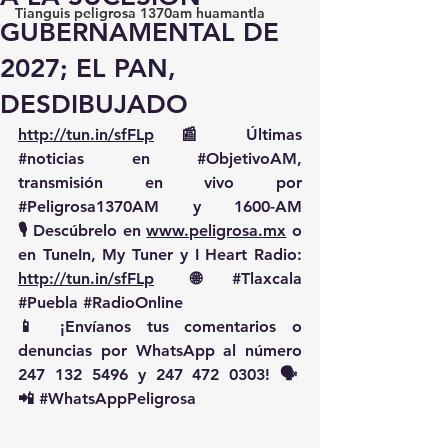
Tianguis peligrosa 1370am huamantla
GUBERNAMENTAL DE
2027; EL PAN,
DESDIBUJADO
http://tun.in/sfFLp
 📰 Últimas 
#noticias
 en 
#ObjetivoAM
, 
transmisión en vivo por 
#Peligrosa1370AM
 y 1600-AM
🎙️ Descúbrelo en 
www.peligrosa.mx
 o 
en TuneIn, My Tuner y I Heart Radio: 
http://tun.in/sfFLp
  🌐 
#Tlaxcala
#Puebla
#RadioOnline
📱 ¡Envíanos tus comentarios o 
denuncias por WhatsApp al número 
247 132 5496 y 247 472 0303! 🗣️
📲 
#WhatsAppPeligrosa