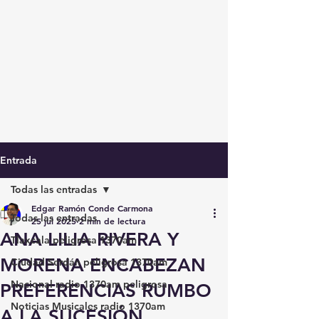
Entrada
Todas las entradas
Edgar Ramón Conde Carmona
Todas las entradas
25 jul 2025
2 min de lectura
ANA LILIA RIVERA Y
Tlaxcala peligrosa 1370am
MORENA ENCABEZAN
Ciudad Serdán peligrosa 1370am
Nacional radio 1370am peligrosa
PREFERENCIAS RUMBO
Noticias Musicales radio 1370am
A LA SUCESIÓN