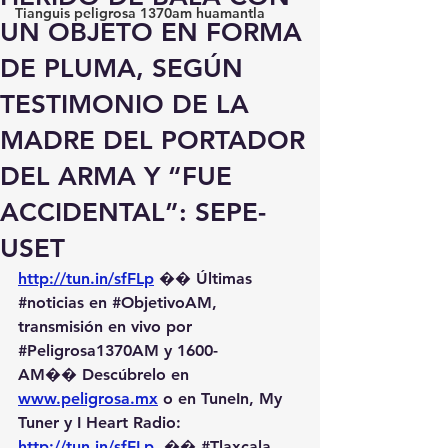
Tianguis peligrosa 1370am huamantla
UN OBJETO EN FORMA
DE PLUMA, SEGÚN
TESTIMONIO DE LA
MADRE DEL PORTADOR
DEL ARMA Y “FUE
ACCIDENTAL”: SEPE-
USET
http://tun.in/sfFLp
 �� Últimas 
#noticias
 en 
#ObjetivoAM
, 
transmisión en vivo por 
#Peligrosa1370AM
 y 1600-
AM��️ Descúbrelo en 
www.peligrosa.mx
 o en TuneIn, My 
Tuner y I Heart Radio: 
http://tun.in/sfFLp
  �� 
#Tlaxcala