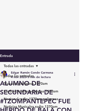
Entrada
Todas las entradas
Edgar Ramón Conde Carmona
Todas las entradas
4 nov 2025
3 min de lectura
ALUMNO DE
Tlaxcala peligrosa 1370am
SECUNDARIA DE
Ciudad Serdán peligrosa 1370am
Nacional radio 1370am peligrosa
#TZOMPANTEPEC FUE
Noticias Musicales radio 1370am
HERIDO DE BALA CON