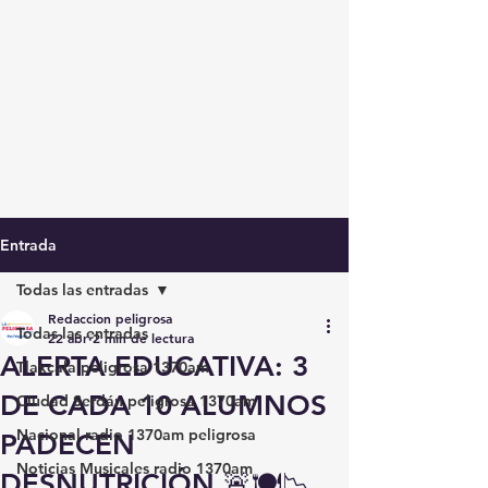
Entrada
Todas las entradas
Redaccion peligrosa
Todas las entradas
22 abr
2 min de lectura
ALERTA EDUCATIVA: 3
Tlaxcala peligrosa 1370am
DE CADA 10 ALUMNOS
Ciudad Serdán peligrosa 1370am
Nacional radio 1370am peligrosa
PADECEN
Noticias Musicales radio 1370am
DESNUTRICIÓN 🚨🍽️📉