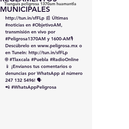
Tianguis peligrosa 1370am huamantla
MUNICIPALES
http://tun.in/sfFLp
 📰 Últimas 
#noticias
 en 
#ObjetivoAM
, 
transmisión en vivo por 
#Peligrosa1370AM
 y 1600-AM🎙️ 
Descúbrelo en 
www.peligrosa.mx
 o 
en TuneIn: 
http://tun.in/sfFLp
🌐 
#Tlaxcala
#Puebla
#RadioOnline
📱 ¡Envíanos tus comentarios o 
denuncias por WhatsApp al número 
247 132 5496! 🗣️
📲 
#WhatsAppPeligrosa