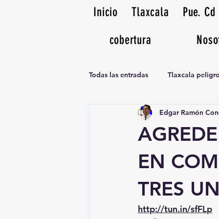
Inicio
Tlaxcala
Pue. Cd
cobertura
Noso
Todas las entradas
Tlaxcala pelig
Edgar Ramón Con
Noticias Musicales radio 1370am
AGREDEN
EN COM
TRES U
http://tun.in/sfFLp
 