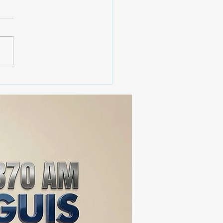
erno de Tlaxcala
aca instalación de 2 mil
cámaras de
ovigilancia en la entidad