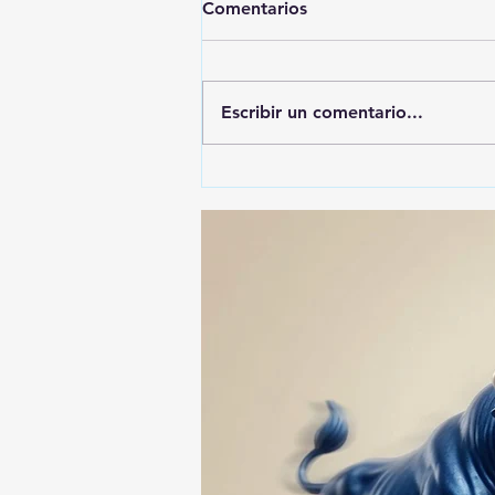
Comentarios
Escribir un comentario...
ALFONSO SÁNCHEZ
GARCIA, EL MÁS
DENUNCIADO ANTE EL ITE:
SU NOMBRE APARECE EN
74 ASUNTOS