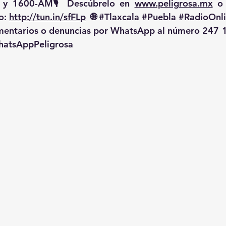
 y 1600-AM🎙️ Descúbrelo en 
www.peligrosa.mx
 o
o: 
http://tun.in/sfFLp
  🌐 
#Tlaxcala
#Puebla
#RadioOnl
omentarios o denuncias por WhatsApp al número 247 
atsAppPeligrosa