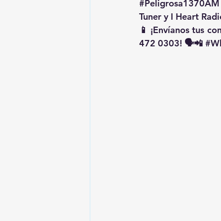
#Peligrosa1370AM
Tuner y I Heart Radi
📱 ¡Envíanos tus c
472 0303! 🗣️📲 
#Wh