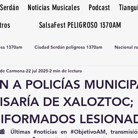
 Serdán
Noticias Musicales
Podcast
Tiangu
tros
SalsaFest PELIGROSO 1370AM
rosa 1370am
Ciudad Serdán peligrosa 1370am
Nacional r
de Carmona
22 jul 2025
2 min de lectura
Tianguis peligrosa 1370am huamantla
 A POLICÍAS MUNICIP
ISARÍA DE XALOZTOC;
NIFORMADOS LESIONA
📰 Últimas 
#noticias
 en 
#ObjetivoAM