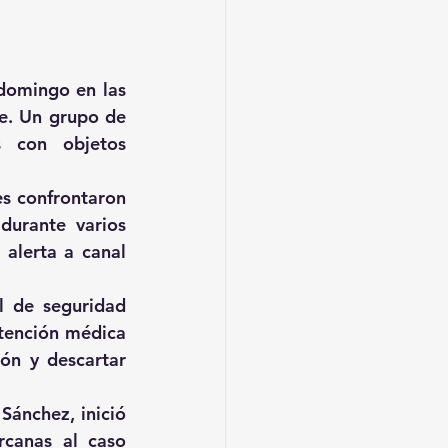
domingo en las 
e. Un grupo de 
 con objetos 
s confrontaron 
urante varios 
alerta a canal 
l de seguridad 
tención médica 
ón y descartar 
ánchez, inició 
canas al caso 