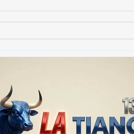
Gobierno de Tlaxcala
Gobi
asegura que no habrá
dest
impunidad tras tragedia en
790 
mina clandestina de cantera
vide
en Yauhquemehcan