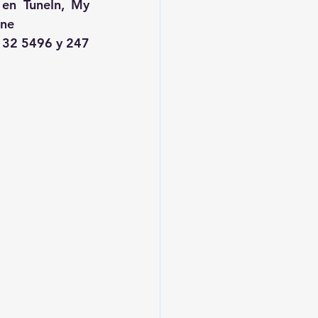
 en TuneIn, My 
ine
132 5496 y 247 