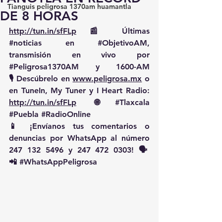
Tianguis peligrosa 1370am huamantla
DE 8 HORAS
http://tun.in/sfFLp
 📰 Últimas 
#noticias
 en 
#ObjetivoAM
, 
transmisión en vivo por 
#Peligrosa1370AM
 y 1600-AM
🎙️ Descúbrelo en 
www.peligrosa.mx
 o 
en TuneIn, My Tuner y I Heart Radio: 
http://tun.in/sfFLp
  🌐 
#Tlaxcala
#Puebla
#RadioOnline
📱 ¡Envíanos tus comentarios o 
denuncias por WhatsApp al número 
247 132 5496 y 247 472 0303! 🗣️
📲 
#WhatsAppPeligrosa