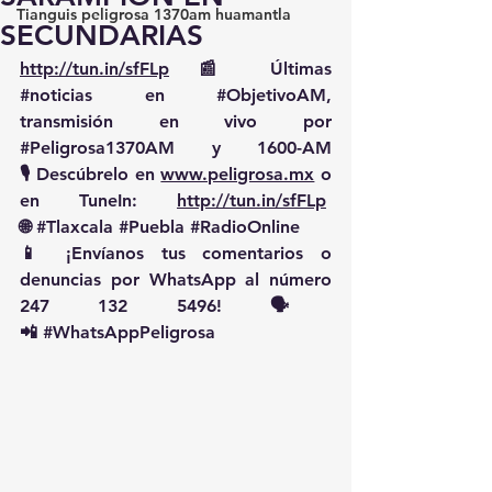
Tianguis peligrosa 1370am huamantla
SECUNDARIAS
http://tun.in/sfFLp
 📰 Últimas 
#noticias
 en 
#ObjetivoAM
, 
transmisión en vivo por 
#Peligrosa1370AM
 y 1600-AM
🎙️ Descúbrelo en 
www.peligrosa.mx
 o 
en TuneIn: 
http://tun.in/sfFLp
🌐 
#Tlaxcala
#Puebla
#RadioOnline
📱 ¡Envíanos tus comentarios o 
denuncias por WhatsApp al número 
247 132 5496! 🗣️
📲 
#WhatsAppPeligrosa