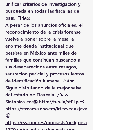
unificar criterios de investigación y 
búsqueda en todas las fiscalías del 
país. 🧾🧠⚖️
A pesar de los anuncios oficiales, el 
reconocimiento de la crisis forense 
vuelve a poner sobre la mesa la 
enorme deuda institucional que 
persiste en México ante miles de 
familias que continúan buscando a 
sus desaparecidos entre rezagos, 
saturación pericial y procesos lentos 
de identificación humana. ⚠️🕯️💔
Sigue disfrutando de la mejor salsa 
del estado de Tlaxcala. 💃🕺🔥 
Sintoniza en:📻 
http://tun.in/sfFLp
 📲
https://
stream.zeno.fm/ktezveaxxjzvv
🎧
https://rss.com/es/podcasts/peligrosa
1370am/
manda
 tu denuncia por 