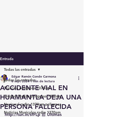
Entrada
Todas las entradas
Edgar Ramón Conde Carmona
Todas las entradas
6 sept 2024
1 min de lectura
ACCIDENTE VIAL EN
Tlaxcala peligrosa 1370am
HUAMANTLA DEJA UNA
Ciudad Serdán peligrosa 1370am
Nacional radio 1370am peligrosa
PERSONA FALLECIDA
Noticias Musicales radio 1370am
http://tun.in/sfFLp
 📰 Últimas 