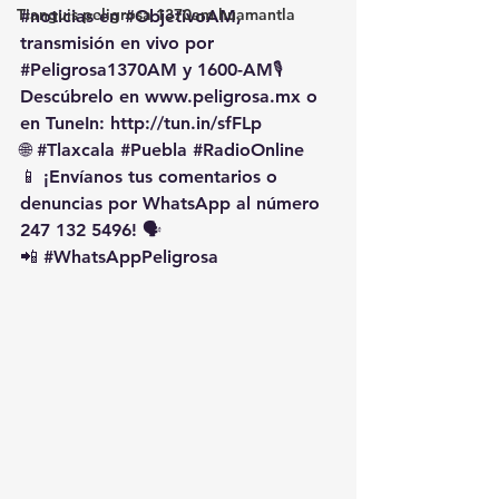
Tianguis peligrosa 1370am huamantla
#noticias
 en 
#ObjetivoAM
, 
transmisión en vivo por 
#Peligrosa1370AM
 y 1600-AM🎙️ 
Descúbrelo en 
www.peligrosa.mx
 o 
en TuneIn: 
http://tun.in/sfFLp
🌐 
#Tlaxcala
#Puebla
#RadioOnline
📱 ¡Envíanos tus comentarios o 
denuncias por WhatsApp al número 
247 132 5496! 🗣️
📲 
#WhatsAppPeligrosa