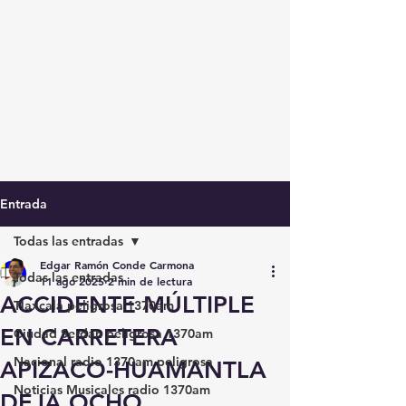
Entrada
Todas las entradas
Edgar Ramón Conde Carmona
Todas las entradas
11 ago 2025
2 min de lectura
ACCIDENTE MÚLTIPLE
Tlaxcala peligrosa 1370am
EN CARRETERA
Ciudad Serdán peligrosa 1370am
Nacional radio 1370am peligrosa
APIZACO-HUAMANTLA
Noticias Musicales radio 1370am
DEJA OCHO