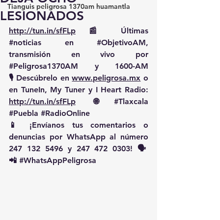
Tianguis peligrosa 1370am huamantla
LESIONADOS
http://tun.in/sfFLp
 📰 Últimas 
#noticias
 en 
#ObjetivoAM
, 
transmisión en vivo por 
#Peligrosa1370AM
 y 1600-AM
🎙️ Descúbrelo en 
www.peligrosa.mx
 o 
en TuneIn, My Tuner y I Heart Radio: 
http://tun.in/sfFLp
  🌐 
#Tlaxcala
#Puebla
#RadioOnline
📱 ¡Envíanos tus comentarios o 
denuncias por WhatsApp al número 
247 132 5496 y 247 472 0303! 🗣️
📲 
#WhatsAppPeligrosa