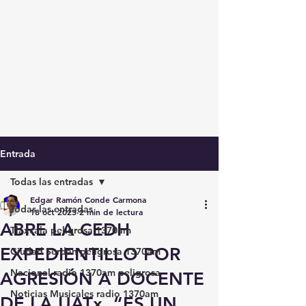
Entrada
Todas las entradas
Edgar Ramón Conde Carmona
Todas las entradas
18 oct 2023
2 min de lectura
ABRE LA CEDH
Tlaxcala peligrosa 1370am
EXPEDIENTILLO POR
Ciudad Serdán peligrosa 1370am
Nacional radio 1370am peligrosa
AGRESIÓN A DOCENTE
Noticias Musicales radio 1370am
DE LA UATx, “ES UN