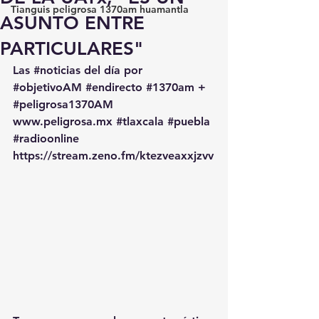
Tianguis peligrosa 1370am huamantla
ASUNTO ENTRE
PARTICULARES"
Las 
#noticias
 del día por 
#objetivoAM
#endirecto
#1370am
 + 
#peligrosa1370AM
www.peligrosa.mx
#tlaxcala
#puebla
#radioonline
https://stream.zeno.fm/ktezveaxxjzvv