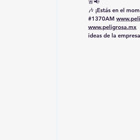
🚨📢
🎶 ¡Estás en el mome
#1370AM
www.pel
www.peligrosa.mx
 
ideas de la empresa