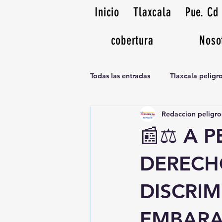
Inicio
Tlaxcala
Pue. Cd
cobertura
Noso
Todas las entradas
Tlaxcala pelig
Redaccion peligro
Noticias Musicales radio 1370am
📰⚖️ A 
DERECH
DISCRI
EMBARA