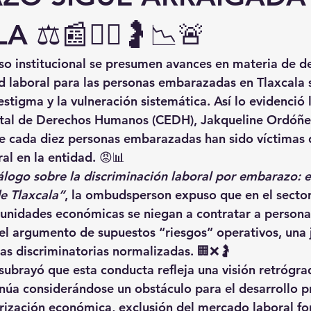
 ⚖️📰👩‍⚕️🤰📉🚨
so institucional se presumen avances en materia de d
ad laboral para las personas embarazadas en Tlaxcala
 estigma y la vulneración sistemática
. Así lo evidenció 
atal de Derechos Humanos (CEDH), 
Jakqueline Ordóñe
e cada diez personas embarazadas han sido víctimas 
ral
 en la entidad. 😡📊
álogo sobre la discriminación laboral por embarazo: e
de Tlaxcala”
, la ombudsperson expuso que en el sector
 unidades económicas se niegan a contratar a persona
 el argumento de supuestos “riesgos” operativos, una j
cas discriminatorias normalizadas
. 🏢❌🤰
ubrayó que esta conducta refleja una visión retrógrad
núa considerándose un obstáculo para el desarrollo p
rización económica
, exclusión del mercado laboral fo