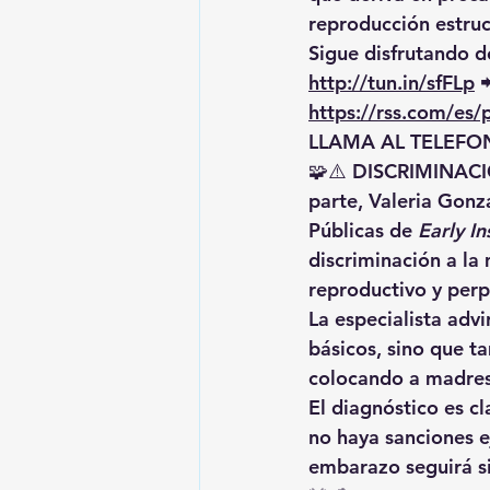
reproducción estruc
Sigue disfrutando de
http://tun.in/sfFLp
 
https://rss.com/es
LLAMA AL TELEFON
🧩⚠️ 
DISCRIMINAC
parte, 
Valeria Gonz
Públicas de 
Early In
discriminación a la
reproductivo y perp
La especialista advi
básicos, sino que t
colocando a madres 
El diagnóstico es cl
no haya sanciones ej
embarazo seguirá si