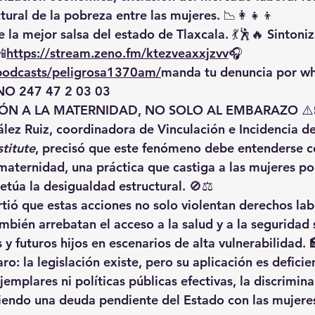
tural de la pobreza
 entre las mujeres. 📉👩‍👧‍👦
 la mejor salsa del estado de Tlaxcala. 💃🕺🔥 Sintoniz
📲
https://
stream.zeno.fm/ktezveaxxjzvv
🎧
/podcasts/peligrosa1370am/
manda
 tu denuncia por w
O 247 47 2 03 03
IÓN A LA MATERNIDAD, NO SOLO AL EMBARAZO
 ⚠
ález Ruiz
, coordinadora de Vinculación e Incidencia de
stitute
, precisó que este fenómeno debe entenderse 
 maternidad
, una práctica que castiga a las mujeres por
etúa la desigualdad estructural. 🚫⚖️
rtió que estas acciones no solo violentan derechos lab
ambién 
arrebatan el acceso a la salud y a la seguridad 
y futuros hijos en escenarios de alta vulnerabilidad. 
aro: 
la legislación existe, pero su aplicación es deficie
emplares ni políticas públicas efectivas, la discrimina
endo una deuda pendiente del Estado con las mujeres