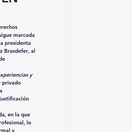
erechos 
 sigue marcada 
la presidenta 
z Brasdefer
, al 
de 
xperiencias y 
 privado 
s 
ustificación 
a, en la que 
rofesional
, lo 
rmal y 