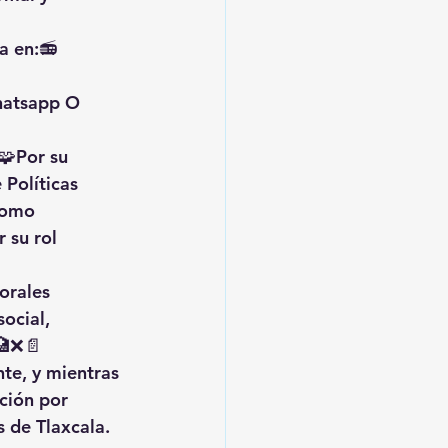
a en:📻 
hatsapp O 
️🧩Por su 
 Políticas 
como 
 su rol 
orales 
social
, 
🏥❌📄
nte
, y mientras 
ción por 
 de Tlaxcala. 