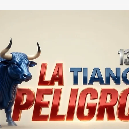
🚨🏛️ SECRETARIO DE
🚔
GOBIERNO ADMITE QUE
25 
TLAXCALA AÚN ENFRENTA
EN S
PROBLEMAS DE
SUP
SEGURIDAD ⚖️📊🚔
MILL