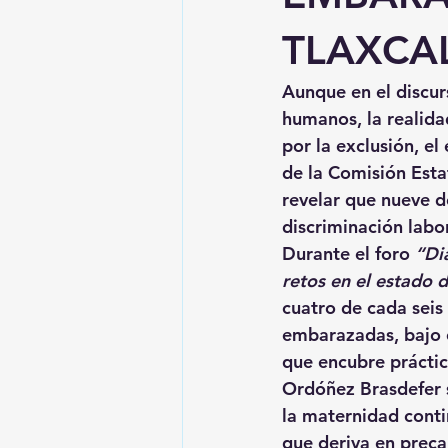
TLAXCALA
Aunque en el discur
humanos, 
la realid
por la exclusión, el
de la Comisión Est
revelar que 
nueve d
discriminación labo
Durante el foro 
“Di
retos en el estado 
cuatro de cada seis
embarazadas
, bajo
que encubre 
prácti
Ordóñez Brasdefer s
la maternidad conti
que deriva en 
preca