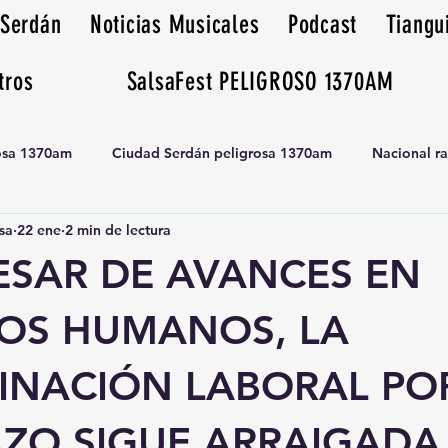
 Serdán
Noticias Musicales
Podcast
Tiangu
tros
SalsaFest PELIGROSO 1370AM
rosa 1370am
Ciudad Serdán peligrosa 1370am
Nacional r
sa
22 ene
2 min de lectura
Tianguis peligrosa 1370am huamantla
PESAR DE AVANCES EN
OS HUMANOS, LA
MINACIÓN LABORAL PO
ZO SIGUE ARRAIGADA