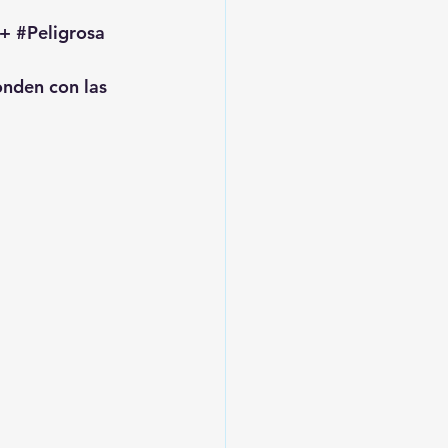
+ 
#Peligrosa
onden con las 