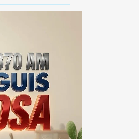
 SSC ASEGURA MÁS DE
MIL DOSIS DE DROGA
EIS MESES; SU VALOR
ERA LOS 100
ONES DE PESOS 💰⚖️🚨