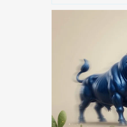
🚨🚔 CAPTURAN EN PUEBLA
A PRESUNTO
RESPONSABLE DE LA
DESAPARICIÓN DE UN
HOMBRE DE SAN PABLO
DEL MONTE ⚖️🔍