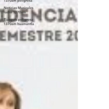
1370am peligrosa
Noticias Musicales
radio 1370am
Tianguis peligrosa
1370am huamantla