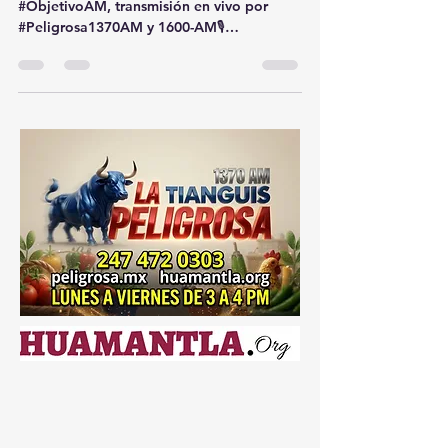
http://tun.in/sfFLp 📰 Últimas #noticias en
#ObjetivoAM, transmisión en vivo por
#Peligrosa1370AM y 1600-AM🎙️
Descúbrelo en...