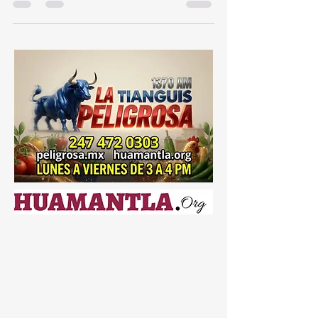
#Peligrosa1370AM y 1600-AM🎙️
Descúbrelo en...