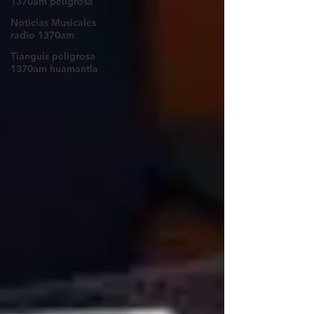
1370am peligrosa
Noticias Musicales
radio 1370am
Tianguis peligrosa
1370am huamantla